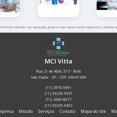
 é de direito reservado. Sua reprodução, parcial ou total, mesmo citando nossos links, é proibida s
MCI Vitta
Rua 21 de Abril, 517 - Brás
São Paulo - SP - CEP: 03047-000
(11) 2618-5691
(11) 93235-9547
(11) 3680-8677
(11) 93235-9452
mpresa
Missão
Serviços
Contato
Mapa do site
Ma