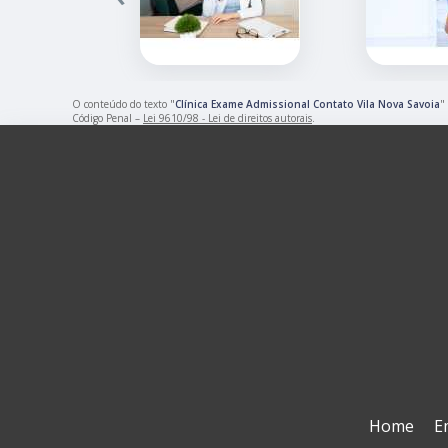
O conteúdo do texto "
Clínica Exame Admissional Contato Vila Nova Savoia
"
Código Penal –
Lei 9610/98 - Lei de direitos autorais
.
Home
E