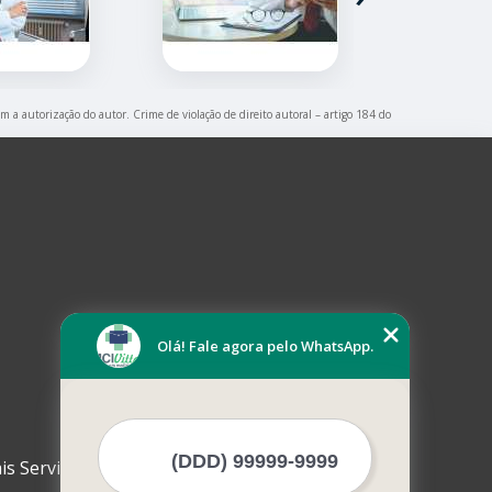
em a autorização do autor. Crime de violação de direito autoral – artigo 184 do
Olá! Fale agora pelo WhatsApp.
is Serviços