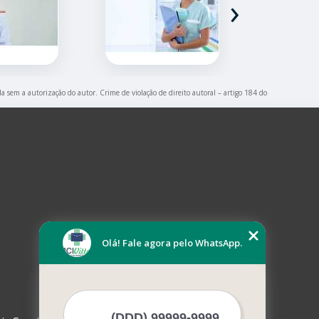
›
da sem a autorização do autor. Crime de violação de direito autoral – artigo 184 do
Olá! Fale agora pelo WhatsApp.