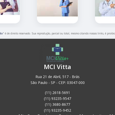
ção
" é de direito reservado. Sua reprodução, parcial ou total, mesmo citando nossos links, é proibi
MCI Vitta
Rua 21 de Abril, 517 - Brás
São Paulo - SP - CEP: 03047-000
(11) 2618-5691
(11) 93235-9547
(11) 3680-8677
(11) 93235-9452