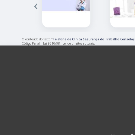
‹
O conteúdo do texto "
Telefone de Clínica Segurança do Trabalho Consola
Código Penal –
Lei 9610/98 - Lei de direitos autorais
.