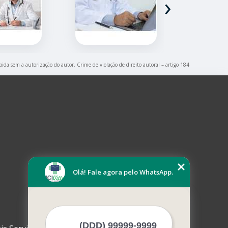
›
ibida sem a autorização do autor. Crime de violação de direito autoral – artigo 184
Olá! Fale agora pelo WhatsApp.