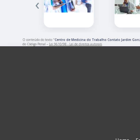
‹
O conteúdo do texto "
Centro de Medicina do Trabalho Contato Jardim Gon
do Código Penal –
Lei 9610/98 - Lei de direitos autorais
.