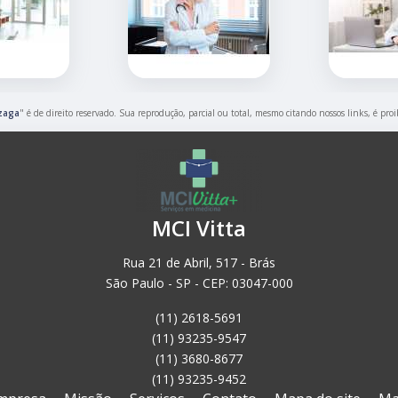
zaga
" é de direito reservado. Sua reprodução, parcial ou total, mesmo citando nossos links, é pro
MCI Vitta
Rua 21 de Abril, 517 - Brás
São Paulo - SP - CEP: 03047-000
(11) 2618-5691
(11) 93235-9547
(11) 3680-8677
(11) 93235-9452