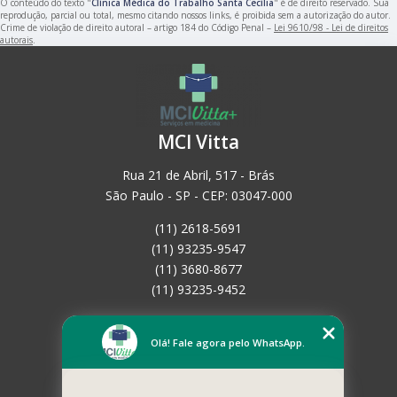
O conteúdo do texto "
Clínica Médica do Trabalho Santa Cecília
" é de direito reservado. Sua
reprodução, parcial ou total, mesmo citando nossos links, é proibida sem a autorização do autor.
Crime de violação de direito autoral – artigo 184 do Código Penal –
Lei 9610/98 - Lei de direitos
autorais
.
MCI Vitta
Rua 21 de Abril, 517 - Brás
São Paulo - SP - CEP: 03047-000
(11) 2618-5691
(11) 93235-9547
(11) 3680-8677
(11) 93235-9452
Home
Empresa
Olá! Fale agora pelo WhatsApp.
Missão
Serviços