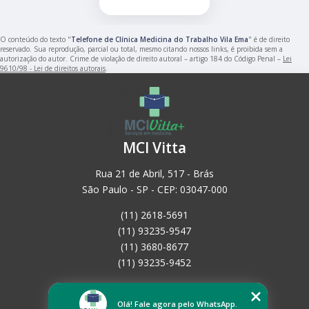
O conteúdo do texto "
Telefone de Clínica Medicina do Trabalho Vila Ema
" é de direito
reservado. Sua reprodução, parcial ou total, mesmo citando nossos links, é proibida sem a
autorização do autor. Crime de violação de direito autoral – artigo 184 do Código Penal –
Lei
9610/98 - Lei de direitos autorais
.
MCI Vitta
Rua 21 de Abril, 517 - Brás
São Paulo - SP - CEP: 03047-000
(11) 2618-5691
(11) 93235-9547
(11) 3680-8677
(11) 93235-9452
Home
Empresa
Olá! Fale agora pelo WhatsApp.