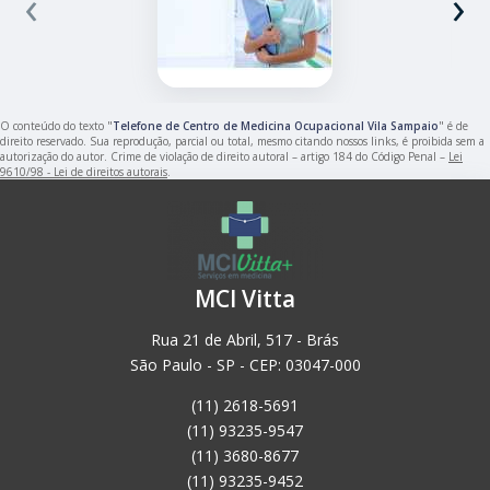
‹
›
O conteúdo do texto "
Telefone de Centro de Medicina Ocupacional Vila Sampaio
" é de
direito reservado. Sua reprodução, parcial ou total, mesmo citando nossos links, é proibida sem a
autorização do autor. Crime de violação de direito autoral – artigo 184 do Código Penal –
Lei
9610/98 - Lei de direitos autorais
.
MCI Vitta
Rua 21 de Abril, 517 - Brás
São Paulo - SP - CEP: 03047-000
(11) 2618-5691
(11) 93235-9547
(11) 3680-8677
(11) 93235-9452