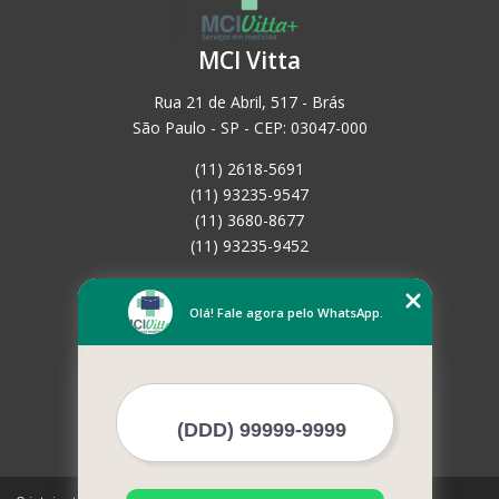
MCI Vitta
Rua 21 de Abril, 517 - Brás
São Paulo - SP - CEP: 03047-000
(11) 2618-5691
(11) 93235-9547
(11) 3680-8677
(11) 93235-9452
Home
Empresa
Olá! Fale agora pelo WhatsApp.
Missão
Serviços
Contato
Mapa do site
Mais Serviços