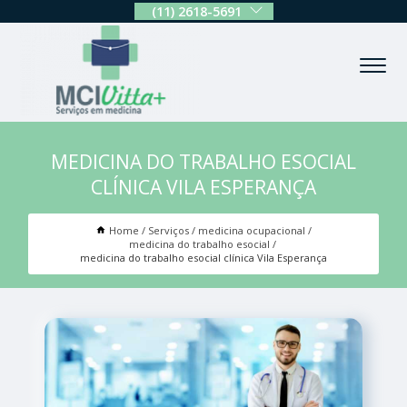
(11) 2618-5691
MEDICINA DO TRABALHO ESOCIAL
CLÍNICA VILA ESPERANÇA
Home
Serviços
medicina ocupacional
medicina do trabalho esocial
medicina do trabalho esocial clínica Vila Esperança