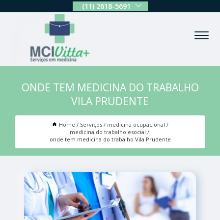
(11) 2618-5691
ONDE TEM MEDICINA DO TRABALHO
VILA PRUDENTE
Home
Serviços
medicina ocupacional
medicina do trabalho esocial
onde tem medicina do trabalho Vila Prudente