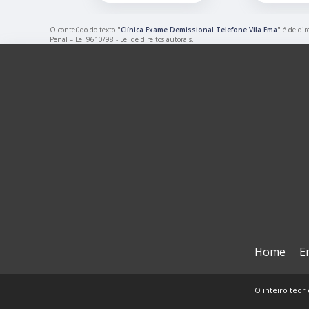
O conteúdo do texto "
Clínica Exame Demissional Telefone Vila Ema
" é de dir
Penal –
Lei 9610/98 - Lei de direitos autorais
.
Home
E
O inteiro teor 