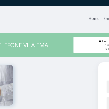
Home
Em
Hom
ELEFONE VILA EMA
clí
cl