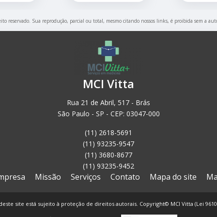
eito reservado. Sua reprodução, parcial ou total, mesmo citando nossos links, é proibida sem a aut
MCI Vitta
Rua 21 de Abril, 517 - Brás
São Paulo - SP - CEP: 03047-000
(11) 2618-5691
(11) 93235-9547
(11) 3680-8677
(11) 93235-9452
mpresa
Missão
Serviços
Contato
Mapa do site
Ma
deste site está sujeito à proteção de direitos autorais. Copyright© MCI Vitta (Lei 961