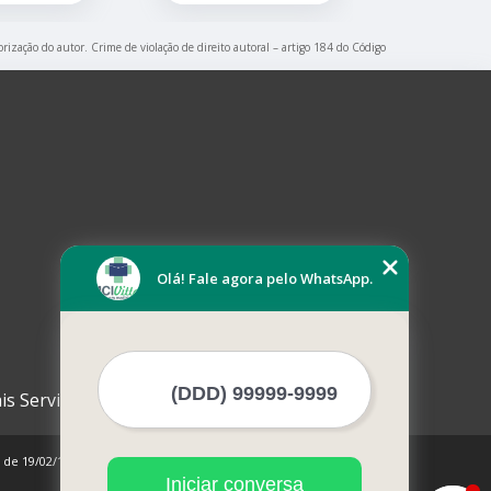
orização do autor. Crime de violação de direito autoral – artigo 184 do Código
Olá! Fale agora pelo WhatsApp.
is Serviços
0 de 19/02/1998)
Iniciar conversa